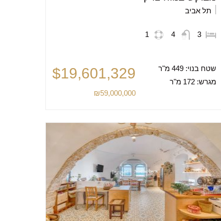
תל אביב
1
4
3
שטח בנוי:
449 מ"ר
$19,601,329
מגרש:
172 מ"ר
₪59,000,000