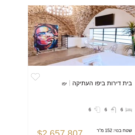
בית דירות ביפו העתיקה
יפו
6
6
6
שטח בנוי:
152 מ"ר
$2,657,807