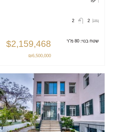
יפו
2
2
שטח בנוי:
80 מ"ר
$2,159,468
₪6,500,000