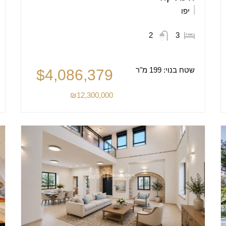
יפו
2
3
שטח בנוי:
199 מ"ר
$4,086,379
₪12,300,000