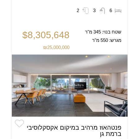
2
3
6
שטח בנוי:
345 מ"ר
$8,305,648
מגרש:
550 מ"ר
₪25,000,000
פנטהאוז מרהיב במיקום אקסקלוסיבי
ברמת גן