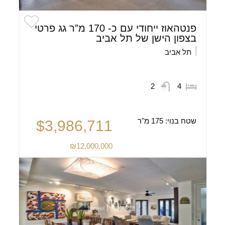
פנטהאוז ייחודי עם כ- 170 מ”ר גג פרטי
בצפון הישן של תל אביב
תל אביב
2
4
שטח בנוי:
175 מ"ר
$3,986,711
₪12,000,000