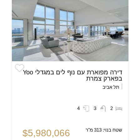
דירה מפוארת עם נוף לים במגדלי Yoo
בפארק צמרת
תל אביב
4
3
2
שטח בנוי:
313 מ"ר
$5,980,066