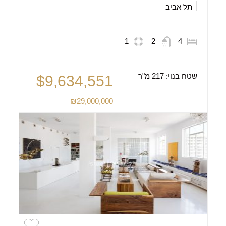
תל אביב
1
2
4
שטח בנוי:
217 מ"ר
$9,634,551
₪29,000,000