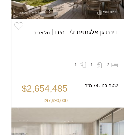
דירת גן אלגנטית ליד הים
תל אביב
1
1
2
שטח בנוי:
79 מ"ר
$2,654,485
₪7,990,000