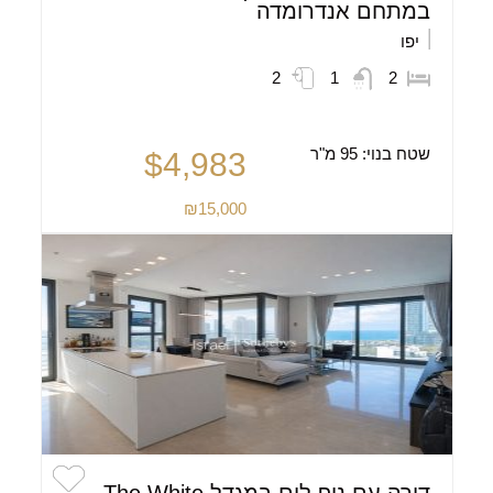
במתחם אנדרומדה
יפו
2
1
2
שטח בנוי:
95 מ"ר
$4,983
₪15,000