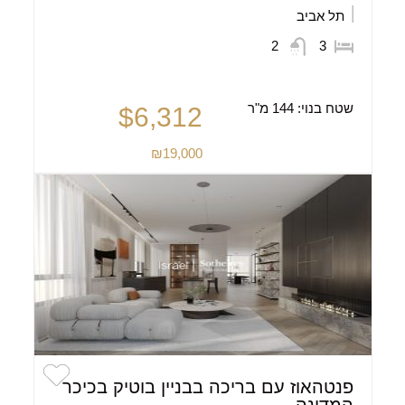
תל אביב
2
3
שטח בנוי:
144 מ"ר
$6,312
₪19,000
פנטהאוז עם בריכה בבניין בוטיק בכיכר