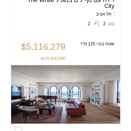
דירה עם נוף לים במגדל The White
City
תל אביב
2
2
שטח בנוי:
125 מ"ר
$5,116,279
₪15,400,000