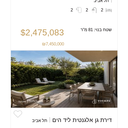
תל אביב
2
2
2
שטח בנוי:
81 מ"ר
$2,475,083
₪7,450,000
דירת גן אלגנטית ליד הים
תל אביב