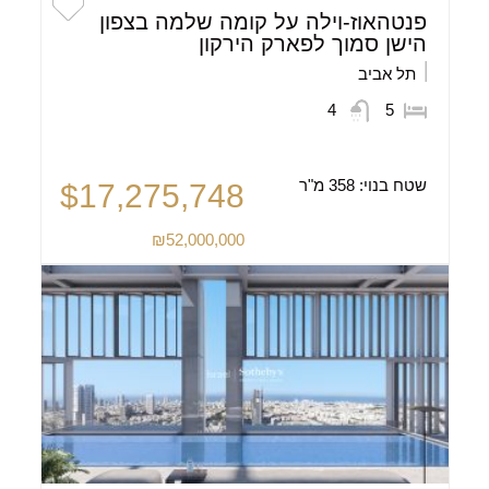
פנטהאוז-וילה על קומה שלמה בצפון
הישן סמוך לפארק הירקון
תל אביב
4
5
שטח בנוי:
358 מ"ר
$17,275,748
₪52,000,000