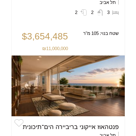
תל אביב
2
2
3
שטח בנוי:
105 מ"ר
$3,654,485
₪11,000,000
פנטהאוז אייקוני בריביירה הים־תיכונית
תל אביב