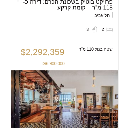
פרויקט בוטיק בשכונת הכרם: דירה כ-
118 מ”ר – קומת קרקע
תל אביב
3
2
שטח בנוי:
110 מ"ר
$2,292,359
₪6,900,000