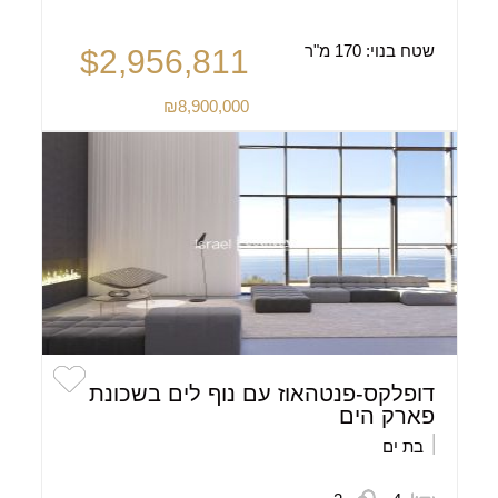
שטח בנוי:
170 מ"ר
$2,956,811
₪8,900,000
דופלקס-פנטהאוז עם נוף לים בשכונת
פארק הים
בת ים