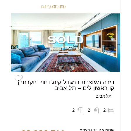
₪17,000,000
דירה מעוצבת במגדל קינג דיוויד יוקרתי |
קו ראשון לים – תל אביב
תל אביב
2
2
2
שטח בנוי:
110 מ"ר