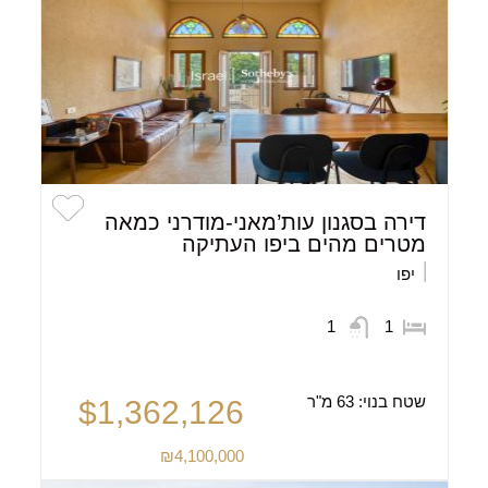
דירה בסגנון עות’מאני-מודרני כמאה
מטרים מהים ביפו העתיקה
יפו
1
1
שטח בנוי:
63 מ"ר
$1,362,126
₪4,100,000