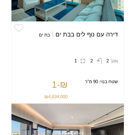
דירה עם נוף לים בבת ים
בת ים
1
2
2
שטח בנוי:
90 מ"ר
₪-1
₪4,634,000