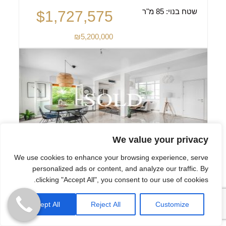
שטח בנוי:
85 מ"ר
$1,727,575
₪5,200,000
We value your privacy
We use cookies to enhance your browsing experience, serve
דירה מעוצבת למכירה במרחק הליכה
personalized ads or content, and analyze our traffic. By
לים
clicking "Accept All", you consent to our use of cookies.
תל אביב
Accept All
Reject All
Customize
2
2
2