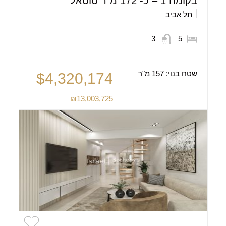
בקומה 1 – כ- 172 מ”ר טוטאל
תל אביב
3
5
שטח בנוי:
157 מ"ר
$4,320,174
₪13,003,725