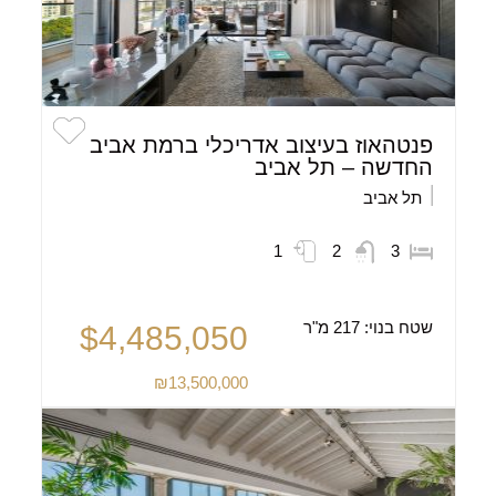
פנטהאוז בעיצוב אדריכלי ברמת אביב
החדשה – תל אביב
תל אביב
1
2
3
שטח בנוי:
217 מ"ר
$4,485,050
₪13,500,000