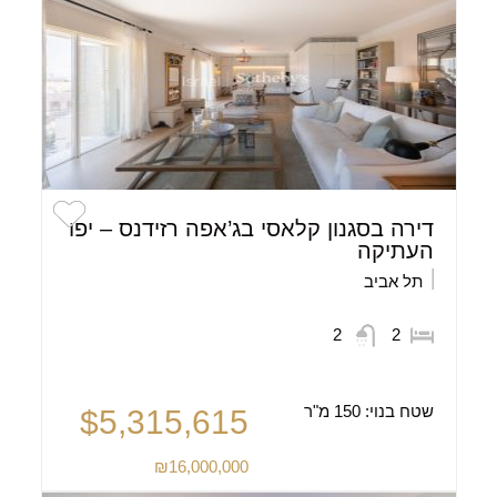
דירה בסגנון קלאסי בג’אפה רזידנס – יפו
העתיקה
תל אביב
2
2
שטח בנוי:
150 מ"ר
$5,315,615
₪16,000,000