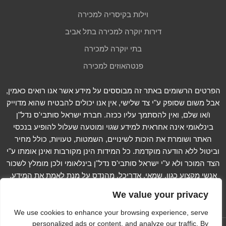
וילות בקיסריה למכירה
דירות יוקרה למכירה בתל אביב
בתי יוקרה למכירה
פנטהאוזים למכירה
הפרטים הרשומים באתר זה מבוססים על מידע אשר אנו רואים כאמין,
אבל משום שסופק ע"י צד שלישי, אין אנו יכולים להבטיח שהוא מדוייק
ו/או שלם, ואין להסתמך עליו ככזה. חברת ישראל סותבי'ס נדל"ן
בינלאומי אינה אחראית למידע שגוי ומוטעה שעלול להופיע בנכסי
האתר ושומרת את הזכות לשינויים, השמטות, טעויות, כולל מחיר
וביטול ללא הודעה מוקדמת. כל המידות הינן מקורבות ואינן אומתו ע"י
הצד המוכר ולא ע"י ישראל סותבי'ס נדל"ן בינלאומי ולכן מומלץ לשכור
אנשי מקצוע כגון, שמאי, אדריכל, מהנדס על מנת לאמת את המידע.
קרא עוד...
We value your privacy
We use cookies to enhance your browsing experience, serve
personalized ads or content, and analyze our traffic. By