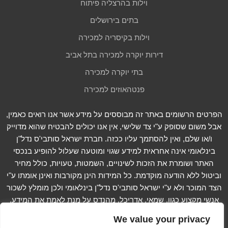
וילות בהרצליה פיתוח
בתים בירושלים
וילות בקיסריה למכירה
דירות יוקרה למכירה בתל אביב
בתי יוקרה למכירה
פנטהאוזים למכירה
הפרטים הרשומים באתר זה מבוססים על מידע אשר אנו רואים כאמין,
אבל משום שסופק ע"י צד שלישי, אין אנו יכולים להבטיח שהוא מדוייק
ו/או שלם, ואין להסתמך עליו ככזה. חברת ישראל סותבי'ס נדל"ן
בינלאומי אינה אחראית למידע שגוי ומוטעה שעלול להופיע בנכסי
האתר ושומרת את הזכות לשינויים, השמטות, טעויות, כולל מחיר
וביטול ללא הודעה מוקדמת. כל המידות הינן מקורבות ואינן אומתו ע"י
הצד המוכר ולא ע"י ישראל סותבי'ס נדל"ן בינלאומי ולכן מומלץ לשכור
אנשי מקצוע כגון, שמאי, אדריכל, מהנדס על מנת לאמת את המידע.
קרא עוד...
We value your privacy