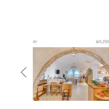
₪5,250
יפו
₪14,900,000
Next