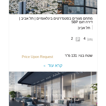
מתחם מגורים בסטנדרטים בינלאומיים | תל אביב |
דירה דגם 5BP
תל אביב
2
4
שטח בנוי:
131 מ"ר
Price Upon Request
קרא עוד