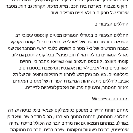
וחוץ מעוצבות, מערכת בית חכם, מיזוג מרכזי, תקרות גבוהות, מטבח
איכותי של ספקים בינלאומיים מובילים ועוד.
החללים הציבוריים
החללים הציבוריים במגדלי המגורים מציגים קונספט עיצובי רב
השראה, בעיצוב חדשני של “אורלי שרם אדריכלים”. קומת הקרקע
בגובה המרשים של כ-7 מטרים תשמש כלובי ראשי המחבר את שני
מגדלי המגורים בחלל דמוי “רחוב פנימי”. בכל קומה תוכנן גם לובי
קומתי מעוצב. קונספט העיצוב Reflections מחבר בין החיים
האורבניים בתל אביב לאיכות אלגנטית ומעוצבת בסטנדרטים
בינלאומיים. בעיצוב ניתן דגש ליתרונות המיקום והאיכויות של תל
אביב. לחללים ניתנה זהות המייצרת הפרדה של מתחם המגורים
מאזור המסחר, ומעניקה פרטיות ואקסקלוסיביות לדיירים.
מתחם ה-
Wellness
מתחם רווחת הדיירים מתוכנן כקומפלקס עצמאי בעל כניסה ישירה
מהלובי. המתחם, הנהנה מהנוף האורבני, מכיל חדר כושר יוצא דופן
בגודלו. במתחם תמצאו גם את מרחב הבריכה הכולל בריכת שחיה
אינפיניטי, בריכת פעוטות ומקומות ישיבה רבים. הבריכה ממוקמת