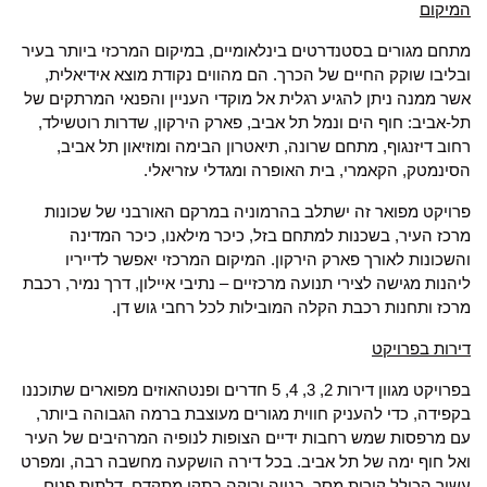
המיקום
מתחם מגורים בסטנדרטים בינלאומיים, במיקום המרכזי ביותר בעיר
ובליבו שוקק החיים של הכרך. הם מהווים נקודת מוצא אידיאלית,
אשר ממנה ניתן להגיע רגלית אל מוקדי העניין והפנאי המרתקים של
תל-אביב: חוף הים ונמל תל אביב, פארק הירקון, שדרות רוטשילד,
רחוב דיזנגוף, מתחם שרונה, תיאטרון הבימה ומוזיאון תל אביב,
הסינמטק, הקאמרי, בית האופרה ומגדלי עזריאלי.
פרויקט מפואר זה ישתלב בהרמוניה במרקם האורבני של שכונות
מרכז העיר, בשכנות למתחם בזל, כיכר מילאנו, כיכר המדינה
והשכונות לאורך פארק הירקון. המיקום המרכזי יאפשר לדייריו
ליהנות מגישה לצירי תנועה מרכזיים – נתיבי איילון, דרך נמיר, רכבת
מרכז ותחנות רכבת הקלה המובילות לכל רחבי גוש דן.
דירות בפרויקט
בפרויקט מגוון דירות 2, 3, 4, 5 חדרים ופנטהאוזים מפוארים שתוכננו
בקפידה, כדי להעניק חווית מגורים מעוצבת ברמה הגבוהה ביותר,
עם מרפסות שמש רחבות ידיים הצופות לנופיה המרהיבים של העיר
ואל חוף ימה של תל אביב. בכל דירה הושקעה מחשבה רבה, ומפרט
עשיר הכולל קירות מסך, בנייה ירוקה בתקן מתקדם, דלתות פנים