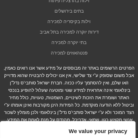
וילות בהרצליה פיתוח
בתים בירושלים
וילות בקיסריה למכירה
דירות יוקרה למכירה בתל אביב
בתי יוקרה למכירה
פנטהאוזים למכירה
הפרטים הרשומים באתר זה מבוססים על מידע אשר אנו רואים כאמין,
אבל משום שסופק ע"י צד שלישי, אין אנו יכולים להבטיח שהוא מדוייק
ו/או שלם, ואין להסתמך עליו ככזה. חברת ישראל סותבי'ס נדל"ן
בינלאומי אינה אחראית למידע שגוי ומוטעה שעלול להופיע בנכסי
האתר ושומרת את הזכות לשינויים, השמטות, טעויות, כולל מחיר
וביטול ללא הודעה מוקדמת. כל המידות הינן מקורבות ואינן אומתו ע"י
הצד המוכר ולא ע"י ישראל סותבי'ס נדל"ן בינלאומי ולכן מומלץ לשכור
אנשי מקצוע כגון, שמאי, אדריכל, מהנדס על מנת לאמת את המידע.
We value your privacy
קרא עוד...