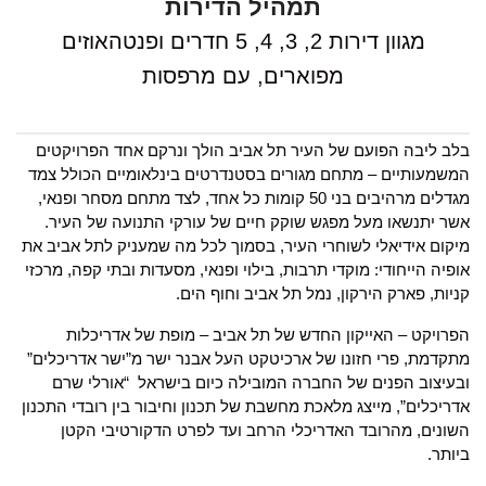
תמהיל הדירות
מגוון דירות 2, 3, 4, 5 חדרים ופנטהאוזים
מפוארים, עם מרפסות
בלב ליבה הפועם של העיר תל אביב הולך ונרקם אחד הפרויקטים
המשמעותיים – מתחם מגורים בסטנדרטים בינלאומיים הכולל צמד
מגדלים מרהיבים בני 50 קומות כל אחד, לצד מתחם מסחר ופנאי,
אשר יתנשאו מעל מפגש שוקק חיים של עורקי התנועה של העיר.
מיקום אידיאלי לשוחרי העיר, בסמוך לכל מה שמעניק לתל אביב את
אופיה הייחודי: מוקדי תרבות, בילוי ופנאי, מסעדות ובתי קפה, מרכזי
קניות, פארק הירקון, נמל תל אביב וחוף הים.
הפרויקט – האייקון החדש של תל אביב – מופת של אדריכלות
מתקדמת, פרי חזונו של ארכיטקט העל אבנר ישר מ”ישר אדריכלים”
ובעיצוב הפנים של החברה המובילה כיום בישראל “אורלי שרם
אדריכלים”, מייצג מלאכת מחשבת של תכנון וחיבור בין רובדי התכנון
השונים, מהרובד האדריכלי הרחב ועד לפרט הדקורטיבי הקטן
ביותר.