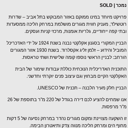
נמכר | SOLD
פרויקט מיוחד במינו ממוקם באזור המבוקש בתל אביב – שדרות
רוטשילד, מעניק חווית מגורים מושלמת במרחק הליכה ממסעדות
ובתי קפה ייחודיים, גלריות אומנות, מרכזי קניות ועסקים.
הבניין המקורי בסגנון אקלקטי נבנה בשנת 1924 על ידי האדכריכל
המוביל והידוע – זלמן זליג אקסלרוד. בשנת 1930 אזור המגורים
הורחב: לבניין הראשי נוספו קומה שלישית ושתי טראסות.
התוכנית האדריכלית הנוכחית כוללת עבודות שימור של הבית
האקלקטי הקיים מבחוץ וגם עיצוב פנים יוקרתי וחדשני.
הבניין חלק מעיר הלבנה – תכנית של UNESCO.
אנו שמחים להציע לכם דירה בגודל של 220 מ”ר בתוספת של 26
מ”ר מרפסות.
זו השקעה מצויינת ומקום מגורים נהדר במרחק נסיעה של 5 דקות
מחוף הים ומרחק הליכה מנווה צדק ותיאטרון הבימה.