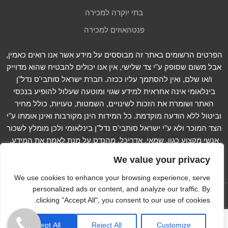
בתי יוקרה למכירה
פנטהאוזים למכירה
הפרטים הרשומים באתר זה מבוססים על מידע אשר אנו רואים כאמין,
אבל משום שסופק ע"י צד שלישי, אין אנו יכולים להבטיח שהוא מדוייק
ו/או שלם, ואין להסתמך עליו ככזה. חברת ישראל סותבי'ס נדל"ן
בינלאומי אינה אחראית למידע שגוי ומוטעה שעלול להופיע בנכסי
האתר ושומרת את הזכות לשינויים, השמטות, טעויות, כולל מחיר
וביטול ללא הודעה מוקדמת. כל המידות הינן מקורבות ואינן אומתו ע"י
הצד המוכר ולא ע"י ישראל סותבי'ס נדל"ן בינלאומי ולכן מומלץ לשכור
אנשי מקצוע כגון, שמאי, אדריכל, מהנדס על מנת לאמת את המידע.
קרא עוד...
We value your privacy
We use cookies to enhance your browsing experience, serve
personalized ads or content, and analyze our traffic. By
עקוב אחרינו ב -
clicking "Accept All", you consent to our use of cookies.
Copyright © 2012-2023 Israel Sotheby's International
Accept All
Reject All
Customize
Realty. All Rights Reserved
הצהרת נגישות