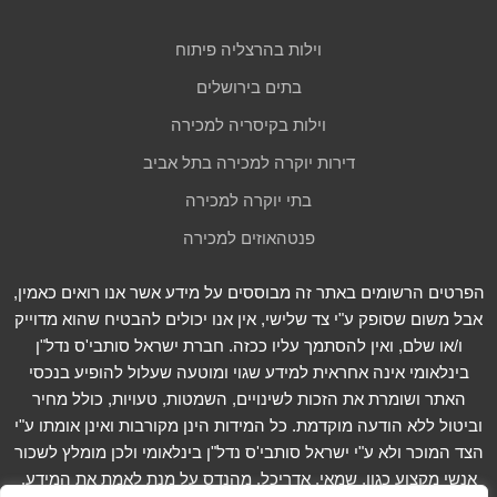
וילות בהרצליה פיתוח
בתים בירושלים
וילות בקיסריה למכירה
דירות יוקרה למכירה בתל אביב
בתי יוקרה למכירה
פנטהאוזים למכירה
הפרטים הרשומים באתר זה מבוססים על מידע אשר אנו רואים כאמין,
אבל משום שסופק ע"י צד שלישי, אין אנו יכולים להבטיח שהוא מדוייק
ו/או שלם, ואין להסתמך עליו ככזה. חברת ישראל סותבי'ס נדל"ן
בינלאומי אינה אחראית למידע שגוי ומוטעה שעלול להופיע בנכסי
האתר ושומרת את הזכות לשינויים, השמטות, טעויות, כולל מחיר
וביטול ללא הודעה מוקדמת. כל המידות הינן מקורבות ואינן אומתו ע"י
הצד המוכר ולא ע"י ישראל סותבי'ס נדל"ן בינלאומי ולכן מומלץ לשכור
אנשי מקצוע כגון, שמאי, אדריכל, מהנדס על מנת לאמת את המידע.