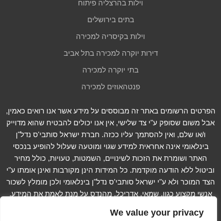
וילות בהרצליה פיתוח
בתים בירושלים
וילות בקיסריה למכירה
דירות יוקרה למכירה בתל אביב
בתי יוקרה למכירה
פנטהאוזים למכירה
הפרטים הרשומים באתר זה מבוססים על מידע אשר אנו רואים כאמין,
אבל משום שסופק ע"י צד שלישי, אין אנו יכולים להבטיח שהוא מדוייק
ו/או שלם, ואין להסתמך עליו ככזה. חברת ישראל סותבי'ס נדל"ן
בינלאומי אינה אחראית למידע שגוי ומוטעה שעלול להופיע בנכסי
האתר ושומרת את הזכות לשינויים, השמטות, טעויות, כולל מחיר
וביטול ללא הודעה מוקדמת. כל המידות הינן מקורבות ואינן אומתו ע"י
הצד המוכר ולא ע"י ישראל סותבי'ס נדל"ן בינלאומי ולכן מומלץ לשכור
אנשי מקצוע כגון, שמאי, אדריכל, מהנדס על מנת לאמת את המידע.
קרא עוד...
We value your privacy