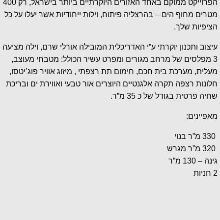
הפרוייקט ממוקם באחד האזורים היוקרתיים ביותר בישראל, רק 400
מטרים מחוף הים – בהרצליה פיתוח, וילות ייחודיות אשר יעלו על כל
הציפיות שלך.
עיצוב ותכנון יוקרתי ע”י האדריכלית המובילה אורלי שרם, וילה מציעה
3 מפלסים של מרחב מגורים ומפרט עשיר הכולל: מטבחי מעוצב,
מעלית, מערכת בית חכם, חימום תת רצפתי , מיזוג אוויר פוג’יטסו,
חלונות רצפה תקרה אלגנטיים היוצרים אור טבעי ואווירת ים ובריכת
שחיה פרטית בגודל של כ 35 מ”ר.
מאפיינים:
330 מ”ר בנוי
320 מ”ר מגרש
גינה – 130 מ”ר
2 חניות