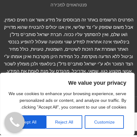
פנטהאוזים למכירה
הפרטים הרשומים באתר זה מבוססים על מידע אשר אנו רואים כאמין,
אבל משום שסופק ע"י צד שלישי, אין אנו יכולים להבטיח שהוא מדוייק
ו/או שלם, ואין להסתמך עליו ככזה. חברת ישראל סותבי'ס נדל"ן
בינלאומי אינה אחראית למידע שגוי ומוטעה שעלול להופיע בנכסי
האתר ושומרת את הזכות לשינויים, השמטות, טעויות, כולל מחיר
וביטול ללא הודעה מוקדמת. כל המידות הינן מקורבות ואינן אומתו ע"י
הצד המוכר ולא ע"י ישראל סותבי'ס נדל"ן בינלאומי ולכן מומלץ לשכור
אנשי מקצוע כגון, שמאי, אדריכל, מהנדס על מנת לאמת את המידע.
קרא עוד...
We value your privacy
We use cookies to enhance your browsing experience, serve
personalized ads or content, and analyze our traffic. By
עקוב אחרינו ב -
clicking "Accept All", you consent to our use of cookies.
Copyright © 2012-2023 Israel Sotheby's International
Accept All
Reject All
Customize
Realty. All Rights Reserved
הצהרת נגישות
Extra Digital