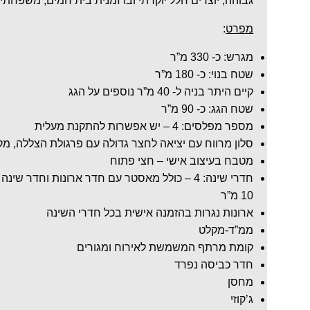
גבוהה, יוצרים חלל יוקרתי ובו זמנית בית חמים, משפחתי
מפרט
:
מגרש: כ- 330 מ”ר
שטח בנוי: כ- 180 מ”ר
קיים היתר בניה ל- 40 מ”ר נוספים על הגג
שטח הגג: כ- 90 מ”ר
מספר מפלסים: 4 – יש אפשרות להתקנת מעלית
סלון מרווח עם יציאה לחצר גדולה עם פרגולת הצללה, מק
מטבח בעיצוב אישי – חצי פתוח
חדרי שינה: 4 – כולל מאסטר עם חדר ארונות וחדר
10 מ”ר
ארונות נגרות בהזמנה אישית בכל חדרי השינה
ממ”ד-מקלט
קומת מרתף המשמשת לאירוח ומגורים
חדר כביסה נפרד
מחסן
ג’קוזי