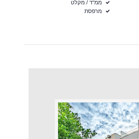
ממ"ד / מקלט
מרפסת