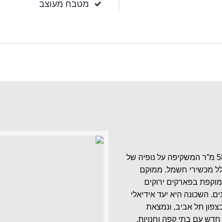
מטבח מעוצב
פנטהאוז 4 חדרים, כ- 100 מ”ר בתוספת מרפסת של כ- 58 מ”ר המשקיפה על נופיה של
לל מכשירי חשמל. ממוקם
מוקפת בפארקים ירוקים
ם. השכונה היא יעד אידיאלי
פון תל אביב, ונמצאת
דש עם בתי קפה וחנויות.