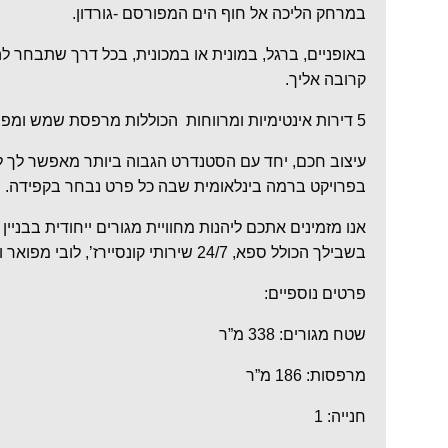
במרחק הליכה אל חוף הים המפורסם -גורדון.
באופניים, ברגל, במונית או במכונית, בכל דרך שתבחר להת
קרובה אליך.
5 דירות אינטימיות ומרווחות הכוללות מרפסת שמש ומפרט עשיר, שנבנו על 5 קומות.
עיצוב חכם, יחד עם הסטנדרט הגבוה ביותר מאפשר לך לי
בפרויקט ברמה בינלאומית שבה כל פרט נבחר בקפידה.
אנו מזמינים אתכם ליהנות מחוויית מגורים ייחודית בבניין
בשבילך הכולל ספא, 24/7 שירותי קונסיירז’, לובי מפואר וחניון תת קרקעי.
פרטים נוספיים:
שטח מגורים: 338 מ”ר
מרפסות: 186 מ”ר
חנייה: 1