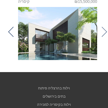
ריה
₪15,500,000
קיסריה
000,000
t
וילות בהרצליה פיתוח
בתים בירושלים
וילות בקיסריה למכירה