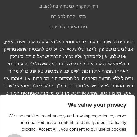
דירות יוקרה למכירה בתל אביב
בתי יוקרה למכירה
פנטהאוזים למכירה
הפרטים הרשומים באתר זה מבוססים על מידע אשר אנו רואים כאמין,
אבל משום שסופק ע"י צד שלישי, אין אנו יכולים להבטיח שהוא מדוייק
ו/או שלם, ואין להסתמך עליו ככזה. חברת ישראל סותבי'ס נדל"ן
בינלאומי אינה אחראית למידע שגוי ומוטעה שעלול להופיע בנכסי
האתר ושומרת את הזכות לשינויים, השמטות, טעויות, כולל מחיר
וביטול ללא הודעה מוקדמת. כל המידות הינן מקורבות ואינן אומתו ע"י
הצד המוכר ולא ע"י ישראל סותבי'ס נדל"ן בינלאומי ולכן מומלץ לשכור
אנשי מקצוע כגון, שמאי, אדריכל, מהנדס על מנת לאמת את המידע.
קרא עוד...
We value your privacy
We use cookies to enhance your browsing experience, serve
personalized ads or content, and analyze our traffic. By
עקוב אחרינו ב -
clicking "Accept All", you consent to our use of cookies.