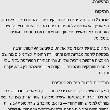
מתפשרת.
המיקום
שכונה 2 נחשבת לפסגת היוקרה בקיסריה — מתחם סגור ומאובטח,
המאופיין באלגנטיות על-זמנית, סביבת מגורים איכותית ואוכלוסייה
מובחרת. כאן נפגשים חיי חוף ים-תיכוניים עם סטנדרט מגורים
בינלאומי.
המיקום בקו שני לים מעניק את הטוב שבשני העולמות: קרבה
מספקת ליהנות מבריזת הים ומהאווירה החופית, לצד מיקום מחושב
המבטיח פרטיות מרבית ושלווה. זוהי הבחירה המועדפת על תושבי
קיסריה הוותיקים והמבינים — נקודת איזון מושלמת בין טבע, יוקרה
ונוחות.
הזדמנות לבנות בית חלומותיכם
המגרש משמש כקנבס אדריכלי רחב ידיים, המאפשר תכנון ויצירה
של וילה יוקרתית בהתאמה אישית מלאה. השטח הנדיב מעניק חופש
מוחלט למימוש חזון ייחודי — בין אם מדובר ביצירת מופת עכשווית
בקווים נקיים ובזכוכית רחבה, וילה ים-תיכונית אלגנטית, או שילוב