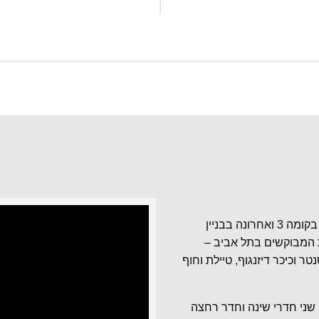
דירה בסגנון אירופאי, כ- 89 מ”ר שטח בנוי, בת 3 חדרים, בקומה 3 ואחרונה בבניין
 המבוקשים בתל אביב –
 וכיכר דיזנגוף, טיילת וחוף
 שני חדרי שינה וחדר רחצה