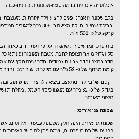
אוכלוסייה איכותית ברמה סוציו-אקונומית בינונית-גבוהה.
בלב שכונה זו אנחנו גאים להציע וילה יוקרתית, מעוצבת 
ובריכת שחייה. הוילה מציעה כ- 08
קרקע של כ- 500 מ”ר.
בית פרטי ומרשים זה, שהוגדר על פי דעת הרוב כאחד הבת
סלון גדול מואר הצופה לחצר, מטבח מאובזר ופינת אוכל,
חדר רחצה וחדר ארונות צמודים, חדר שינה נוסף עם אמב
קומת מרתף של כ- 59 מ”ר עם מקלחת ושירותים, וחדר ממ”ד.
הקסם של בית זה מתעצם ביציאה לחצר המרשימה, ובה פי
בגדול של כ- 32 מ”ר עם מנגנון כיסוי חשמלי, מקלח
חיצוני מאובזר.
שכונת גני איריס
:
שכונת גני איריס הינה חלק משכונת גבעת האירוסים, אש
בבנייה של בתים פרטיים, ושמה ניתן לה בשל האירוסים 
הסמוכות.