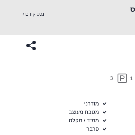
ס
נכס קודם ›
3
1
מודרני
מטבח מעוצב
ממ"ד / מקלט
פרבר