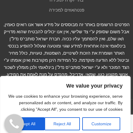
פנטהאוזים למכירה
הפרטים הרשומים באתר זה מבוססים על מידע אשר אנו רואים כאמין,
אבל משום שסופק ע"י צד שלישי, אין אנו יכולים להבטיח שהוא מדוייק
ו/או שלם, ואין להסתמך עליו ככזה. חברת ישראל סותבי'ס נדל"ן
בינלאומי אינה אחראית למידע שגוי ומוטעה שעלול להופיע בנכסי
האתר ושומרת את הזכות לשינויים, השמטות, טעויות, כולל מחיר
וביטול ללא הודעה מוקדמת. כל המידות הינן מקורבות ואינן אומתו ע"י
הצד המוכר ולא ע"י ישראל סותבי'ס נדל"ן בינלאומי ולכן מומלץ לשכור
אנשי מקצוע כגון, שמאי, אדריכל, מהנדס על מנת לאמת את המידע.
קרא עוד...
We value your privacy
We use cookies to enhance your browsing experience, serve
personalized ads or content, and analyze our traffic. By
עקוב אחרינו ב -
clicking "Accept All", you consent to our use of cookies.
Copyright © 2012-2023 Israel Sotheby's International
Accept All
Reject All
Customize
Realty. All Rights Reserved
הצהרת נגישות
Extra Digital