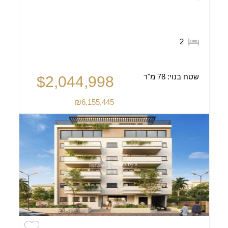
2
שטח בנוי:
78 מ"ר
$2,044,998
₪6,155,445