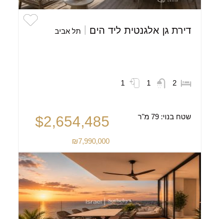
דירת גן אלגנטית ליד הים
תל אביב
1
1
2
שטח בנוי:
79 מ"ר
$2,654,485
₪7,990,000