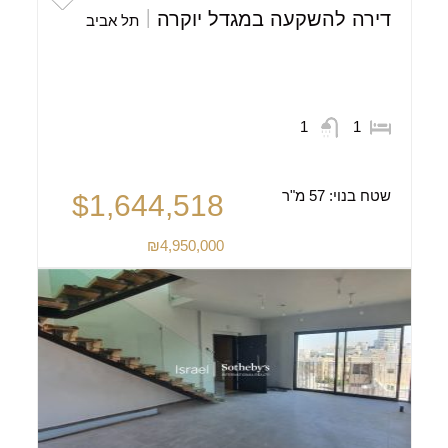
דירה להשקעה במגדל יוקרה
תל אביב
1
1
שטח בנוי:
57 מ"ר
$1,644,518
₪4,950,000