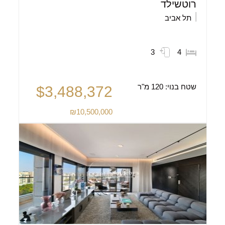
רוטשילד
תל אביב
3
4
שטח בנוי:
120 מ"ר
$3,488,372
₪10,500,000