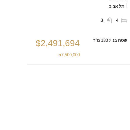
תל אביב
3
4
שטח בנוי:
130 מ"ר
$2,491,694
₪7,500,000