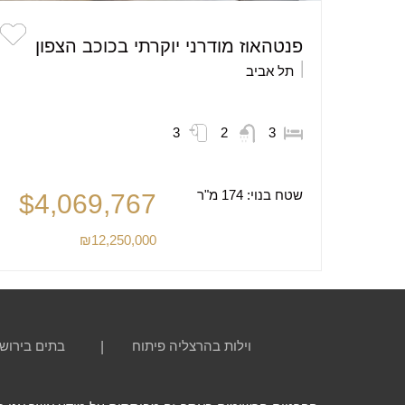
פנטהאוז מודרני יוקרתי בכוכב הצפון
תל אביב
3
2
3
שטח בנוי:
174 מ"ר
$4,069,767
₪12,250,000
וילות בהרצליה פיתוח
בתים בירוש