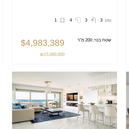
1
4
3
3
שטח בנוי:
200 מ"ר
$4,983,389
₪15,000,000