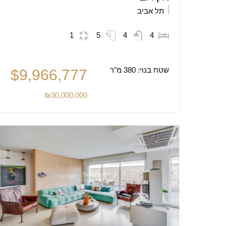
תל אביב
1
5
4
4
שטח בנוי:
380 מ"ר
$9,966,777
₪30,000,000