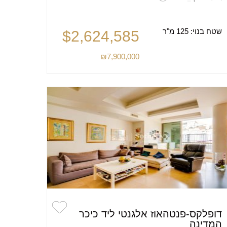
שטח בנוי:
125 מ"ר
$2,624,585
₪7,900,000
דופלקס-פנטהאוז אלגנטי ליד כיכר
המדינה