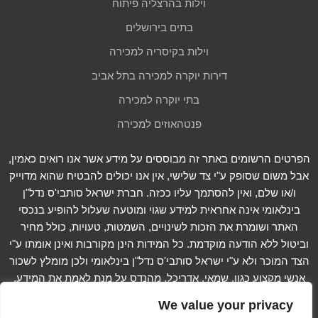
וילות בהרצליה פיתוח
בתים בירושלים
וילות בקיסריה למכירה
דירות יוקרה למכירה בתל אביב
בתי יוקרה למכירה
פנטהאוזים למכירה
הפרטים הרשומים באתר זה מבוססים על מידע אשר אנו רואים כאמין,
אבל משום שסופק ע"י צד שלישי, אין אנו יכולים להבטיח שהוא מדוייק
ו/או שלם, ואין להסתמך עליו ככזה. חברת ישראל סותבי'ס נדל"ן
בינלאומי אינה אחראית למידע שגוי ומוטעה שעלול להופיע בנכסי
האתר ושומרת את הזכות לשינויים, השמטות, טעויות, כולל מחיר
וביטול ללא הודעה מוקדמת. כל המידות הינן מקורבות ואינן אומתו ע"י
הצד המוכר ולא ע"י ישראל סותבי'ס נדל"ן בינלאומי ולכן מומלץ לשכור
אנשי מקצוע כגון, שמאי, אדריכל, מהנדס על מנת לאמת את המידע.
קרא עוד...
We value your privacy