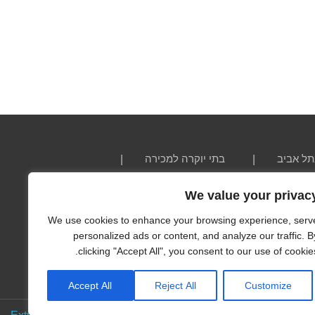
תל אביב
בתי יוקרה למכירה
We value your privac
מדוייק ו/או שלם, ואין להסתמך עליו ככזה. חברת ישראל
We use cookies to enhance your browsing experience, serv
, כולל מחיר וביטול ללא הודעה מוקדמת. כל המידות הינן
personalized ads or content, and analyze our traffic. B
אי, אדריכל, מהנדס על מנת לאמת את המידע.
clicking "Accept All", you consent to our use of cookies
Accept All
Reject All
Customize