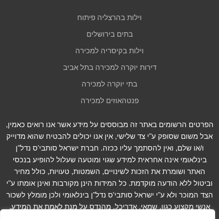
וילות בהרצליה פיתוח
בתים בירושלים
וילות בקיסריה למכירה
דירות יוקרה למכירה בתל אביב
בתי יוקרה למכירה
פנטהאוזים למכירה
הפרטים הרשומים באתר זה מבוססים על מידע אשר אנו רואים כאמין,
אבל משום שסופק ע"י צד שלישי, אין אנו יכולים להבטיח שהוא מדוייק
ו/או שלם, ואין להסתמך עליו ככזה. חברת ישראל סותבי'ס נדל"ן
בינלאומי אינה אחראית למידע שגוי ומוטעה שעלול להופיע בנכסי
האתר ושומרת את הזכות לשינויים, השמטות, טעויות, כולל מחיר
וביטול ללא הודעה מוקדמת. כל המידות הינן מקורבות ואינן אומתו ע"י
הצד המוכר ולא ע"י ישראל סותבי'ס נדל"ן בינלאומי ולכן מומלץ לשכור
אנשי מקצוע כגון, שמאי, אדריכל, מהנדס על מנת לאמת את המידע.