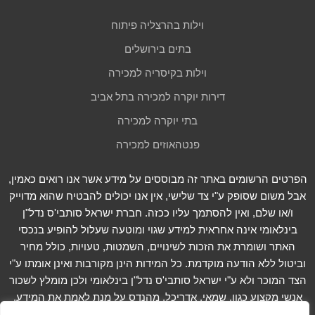
וילות בהרצליה פיתוח
בתים בירושלים
וילות בקיסריה למכירה
דירות יוקרה למכירה בתל אביב
בתי יוקרה למכירה
פנטהאוזים למכירה
הפרטים הרשומים באתר זה מבוססים על מידע אשר אנו רואים כאמין,
אבל משום שסופק ע"י צד שלישי, אין אנו יכולים להבטיח שהוא מדוייק
ו/או שלם, ואין להסתמך עליו ככזה. חברת ישראל סותבי'ס נדל"ן
בינלאומי אינה אחראית למידע שגוי ומוטעה שעלול להופיע בנכסי
האתר ושומרת את הזכות לשינויים, השמטות, טעויות, כולל מחיר
וביטול ללא הודעה מוקדמת. כל המידות הינן מקורבות ואינן אומתו ע"י
הצד המוכר ולא ע"י ישראל סותבי'ס נדל"ן בינלאומי ולכן מומלץ לשכור
אנשי מקצוע כגון, שמאי, אדריכל, מהנדס על מנת לאמת את המידע.