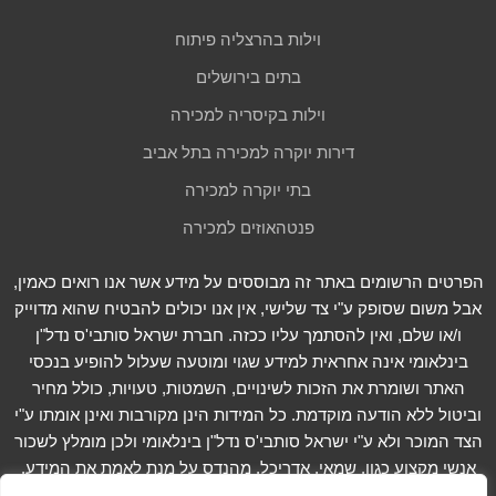
וילות בהרצליה פיתוח
בתים בירושלים
וילות בקיסריה למכירה
דירות יוקרה למכירה בתל אביב
בתי יוקרה למכירה
פנטהאוזים למכירה
הפרטים הרשומים באתר זה מבוססים על מידע אשר אנו רואים כאמין,
אבל משום שסופק ע"י צד שלישי, אין אנו יכולים להבטיח שהוא מדוייק
ו/או שלם, ואין להסתמך עליו ככזה. חברת ישראל סותבי'ס נדל"ן
בינלאומי אינה אחראית למידע שגוי ומוטעה שעלול להופיע בנכסי
האתר ושומרת את הזכות לשינויים, השמטות, טעויות, כולל מחיר
וביטול ללא הודעה מוקדמת. כל המידות הינן מקורבות ואינן אומתו ע"י
הצד המוכר ולא ע"י ישראל סותבי'ס נדל"ן בינלאומי ולכן מומלץ לשכור
אנשי מקצוע כגון, שמאי, אדריכל, מהנדס על מנת לאמת את המידע.