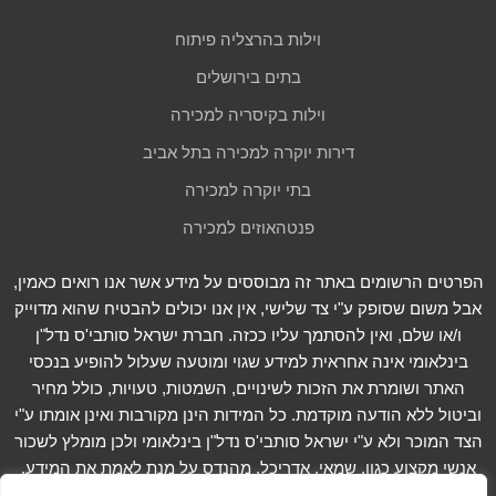
וילות בהרצליה פיתוח
בתים בירושלים
וילות בקיסריה למכירה
דירות יוקרה למכירה בתל אביב
בתי יוקרה למכירה
פנטהאוזים למכירה
הפרטים הרשומים באתר זה מבוססים על מידע אשר אנו רואים כאמין,
אבל משום שסופק ע"י צד שלישי, אין אנו יכולים להבטיח שהוא מדוייק
ו/או שלם, ואין להסתמך עליו ככזה. חברת ישראל סותבי'ס נדל"ן
בינלאומי אינה אחראית למידע שגוי ומוטעה שעלול להופיע בנכסי
האתר ושומרת את הזכות לשינויים, השמטות, טעויות, כולל מחיר
וביטול ללא הודעה מוקדמת. כל המידות הינן מקורבות ואינן אומתו ע"י
הצד המוכר ולא ע"י ישראל סותבי'ס נדל"ן בינלאומי ולכן מומלץ לשכור
אנשי מקצוע כגון, שמאי, אדריכל, מהנדס על מנת לאמת את המידע.