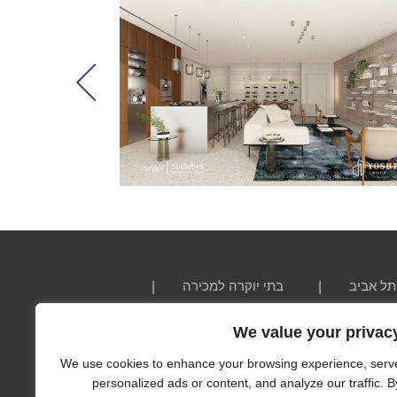
Next
תל אביב
בתי יוקרה למכירה
We value your privac
מדוייק ו/או שלם, ואין להסתמך עליו ככזה. חברת ישראל
We use cookies to enhance your browsing experience, serv
, כולל מחיר וביטול ללא הודעה מוקדמת. כל המידות הינן
personalized ads or content, and analyze our traffic. B
אי, אדריכל, מהנדס על מנת לאמת את המידע.