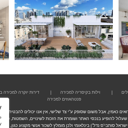
לים
וילות בקיסריה למכירה
דירות יוקרה למכירה ב
פנטהאוזים למכירה
y
ם כאמין, אבל משום שסופק ע"י צד שלישי, אין אנו יכולים להבטיח שהוא 
e
 שעלול להופיע בנכסי האתר ושומרת את הזכות לשינויים, השמטות, טעויות
y
י ישראל סותבי'ס נדל"ן בינלאומי ולכן מומלץ לשכור אנשי מקצוע כגון, שמ