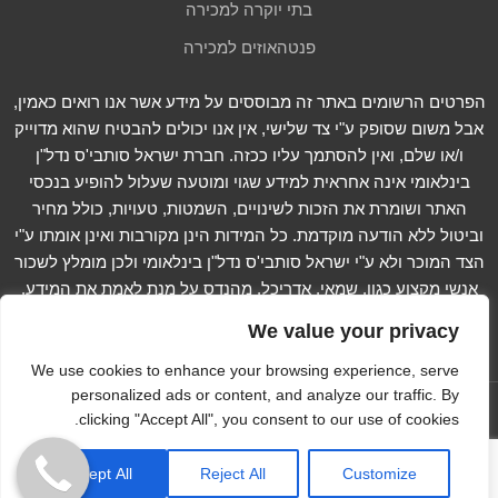
בתי יוקרה למכירה
פנטהאוזים למכירה
הפרטים הרשומים באתר זה מבוססים על מידע אשר אנו רואים כאמין,
אבל משום שסופק ע"י צד שלישי, אין אנו יכולים להבטיח שהוא מדוייק
ו/או שלם, ואין להסתמך עליו ככזה. חברת ישראל סותבי'ס נדל"ן
בינלאומי אינה אחראית למידע שגוי ומוטעה שעלול להופיע בנכסי
האתר ושומרת את הזכות לשינויים, השמטות, טעויות, כולל מחיר
וביטול ללא הודעה מוקדמת. כל המידות הינן מקורבות ואינן אומתו ע"י
הצד המוכר ולא ע"י ישראל סותבי'ס נדל"ן בינלאומי ולכן מומלץ לשכור
אנשי מקצוע כגון, שמאי, אדריכל, מהנדס על מנת לאמת את המידע.
קרא עוד...
We value your privacy
We use cookies to enhance your browsing experience, serve
personalized ads or content, and analyze our traffic. By
עקוב אחרינו ב -
clicking "Accept All", you consent to our use of cookies.
Copyright © 2012-2023 Israel Sotheby's International
Accept All
Reject All
Customize
Realty. All Rights Reserved
הצהרת נגישות