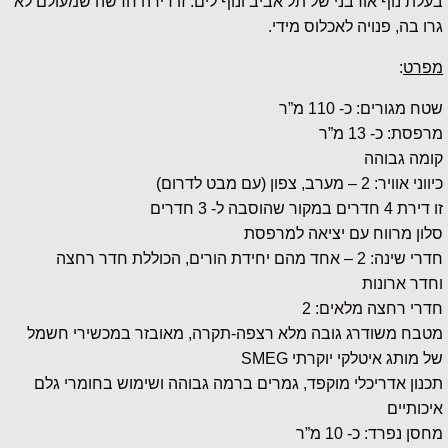
בעלת נוף אורבני של תל אביב ונוף לים. זו דירה חדשה שמעולם לא
גרו בה, פנויה לאכלוס מידי.
מפרט
:
שטח מגורים: כ- 110 מ”ר
מרפסת: כ- 13 מ”ר
קומה גבוהה
כיווני אוויר: 2 – מערב, צפון (עם מבט לדרום)
זו דירת 4 חדרים במקור שהוסבה ל- 3 חדרים
סלון מרווח עם יציאה למרפסת
חדרי שינה: 2 – אחד מהם יחידת הורים, הכוללת חדר רחצה
וחדר ארונות
חדרי רחצה מלאים: 2
מטבח משודרג גובה מלא רצפה-תקרה, מאובזר במכשירי חשמל
של מותג איטלקי יוקרתי SMEG
תכנון אדריכלי מוקפד, גמרים ברמה גבוהה ושימוש בחומרי גלם
איכותיים
מחסן נפרד: כ- 10 מ”ר