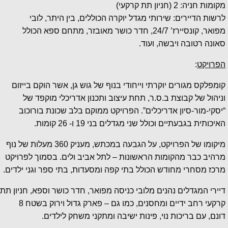
מקומות חניה: 2 (חניון תת קרקעי)
לרשות הדיירים: שירותי מגדל יוקרה הכוללים, בין היתר, לובי
מפואר, קונסיירז’ 24/7, חדר כושר מאובזר, מתחם ספא הכולל
סאונה רטובה ויבשה, ועוד.
הפרויקט
:
קומפלקס מגורים יוקרתי וייחודי בנוף של גוש גן, אשר הוקם בייזום
וניהול של קבוצת ב.ס.ר, תחת עיצוב ותכנון אדריכלי מוקפד של
“יסקי-מור-סיון אדריכלים”. הפרויקט ממוקם בלב שכונת בורוכוב
האיכותית בגבעתיים וכולל שני מגדלים בני 19 ו- 26 קומות.
מיקומו של הפרויקט, על הגבעה במכתש, מעניק 360 מעלות של נוף
מרהיב כבר מהקומות הראשונות – לתל אביב ולים. בסמוך לפרויקט
מרכז מסחרי מחודש הכולל בתי קפה ומסעדות, בתי ספר וגני ילדים.
דיירי המגדלים נהנים מלובי כניסה מפואר, חדר כושר וספא, חניון תת
קרקעי רחב ידיים ומחסנים, כמו גם – פארק גדול וירוק בשטח 8
דונם, עם בריכות נוי, פינות ישיבה ומתקני משחק לילדים.