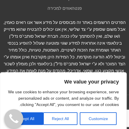
פנטהאוזים למכירה
הפרטים הרשומים באתר זה מבוססים על מידע אשר אנו רואים כאמין,
אבל משום שסופק ע"י צד שלישי, אין אנו יכולים להבטיח שהוא מדוייק
ו/או שלם, ואין להסתמך עליו ככזה. חברת ישראל סותבי'ס נדל"ן
בינלאומי אינה אחראית למידע שגוי ומוטעה שעלול להופיע בנכסי
האתר ושומרת את הזכות לשינויים, השמטות, טעויות, כולל מחיר
וביטול ללא הודעה מוקדמת. כל המידות הינן מקורבות ואינן אומתו ע"י
הצד המוכר ולא ע"י ישראל סותבי'ס נדל"ן בינלאומי ולכן מומלץ לשכור
אנשי מקצוע כגון, שמאי, אדריכל, מהנדס על מנת לאמת את המידע.
קרא עוד...
We value your privacy
We use cookies to enhance your browsing experience, serve
personalized ads or content, and analyze our traffic. By
עקוב אחרינו ב -
clicking "Accept All", you consent to our use of cookies.
Copyright © 2012-2023 Israel Sotheby's International
Accept All
Reject All
Customize
Realty. All Rights Reserved
הצהרת נגישות
Extra Digital