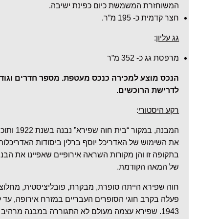
המשוחזרת המשמשת כיום כפינת ישיבה.
חצר קדמית כ- 195 מ”ר.
גג עליון
:
מרפסת גג כ- 352 מ”ר
הנכס מוצע למכירה כנכס מעטפת. מספר חדרים וגוד
לדרישת הרוכשים.
רקע היסטורי
:
המבנה, במקור
את השימוש של האדריכל יוסף ברלין ביסודות האדריכלות
בתקופה זו והן מקורות השראה אירופיים שאפיינו את הבנ
של המאה הקודמת.
חוה שפירא הייתה סופרת, מבקרת, פובליציסטית, מחלוצ
פעלה בקרב חוגי הסופרים העבריים במזרח אירופה, עד ל
1943. שפירא עצמה מעולם לא התגוררה במבנה מרהיב 