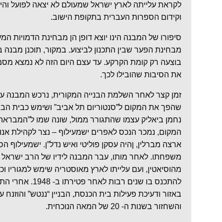
לקראת עלייתה לארץ ישראל שמעולם לא יצאה לפועל והי
וקידום הספרות העברית בתקופת הישוב.
סיפורו של המבנה הינו יוצא דופן הן מבחינת הדמויות המע
בוצעה רק קומת הקרקע. עד עצם היום הזה לא נמצא מסמ
את הסיבות שהובילו לכך.
זמן קצר לאחר השלמת הבנייה המקורית, נרכש המבנה על 
שהפך את המקום ל”סנטוריום תל אביב” ושימש כבית הבר
המקום, נמכר הנכס לאפרים ישמעילוף – נצר לקהילת אנ
ארצה מברלין, ןהיה עסקן פוליטי ואיש נדל”ן. ישמעילוף 
משפחתו. לאחר מותו, עבר המבנה לידיו של הרב ישראל פ
מהוסיאטין, ועם עלייתו לארץ מאוסטריה שימש למגוריו ו
להתכנס בו שנים רבות 
באזור ודעיכת פעילות בית הכנסת, הבניין “ננטש” והוזנח 
והשחזור בשנות ה- 20 של המאה הנוכחית.