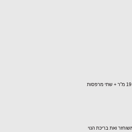
בנוסף – 3 מרפסות – אחת בחזית הראשית בגודל של כ- 19 מ”ר + שתי מרפסות
טורי המשוחזר ואת בריכת הנוי