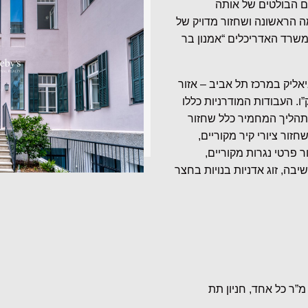
ריכלים הבולטים של אותה
ה הראשונה ושחזור מדויק של
משרד האדריכלים “אמנון בר
בשטח של 11 דונם ברחוב ביאליק במרכז תל אביב – אזור
ו. העבודות המודרניות כללו
ה ההיסטורי לווילה עירונית (Townhouse). התהליך המחמיר כלל שחזור
זור ציורי קיר מקוריים,
 פרטי נגרות מקוריים,
שיבה, זוג אדניות בנויות בחצר
- 353 מ”ר שטחי שירות, הכוללים: שני חדרי ממ”ד כ- 37 מ”ר כל אחד, חניון תת