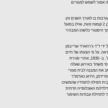
ה אמור לשמש למגורים
ורבות בו לאורך השנים והן
מבחינת הפער שבין התכנון לביצוע. במקור, תוכנן מבנה בן 2 קומות זהות, ואילו בפועל
ך היסטורי כלשהו המבהיר
ידי ד”ר ג’רהארד שרייבמן
אה. על פי הצעתו של חיים
נחמן ביאליק עצמו שהתגורר ממול, שונה שמו ל”המבראה”. ב- 1930, אחרי סגירת
וסי משהד באיראן שעלה
הסב את המבנה לבית מגורי
רידמן, הידוע כאדמו”ר
כבית תפילה לחסידיו שהמשיכו
לאחר פטירתו ב- 1948. אחרי התדלדלות האוכלוסייה הדתית
עד לתחילת עבודות השימור