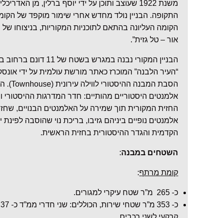
משנת 1922 שעוצב ותוכן על ידי יוסף ברלין, מן האד
התקופה. הבניין נולד מחדש אחרי שימור מוקפד של הקומ
הקומה העליונה בהתאם לתוכניות המקוריות, בניצוחו של 
אור – טל גזית”.
הבניין המקורי נבנה במגרש 
“העיר הלבנה” המוכרז כאתר מורשת עולמית על ידי אונסק”
הסבת המבנ
אלמנטים היסטוריים מהותיים: חדר המדרגות ההיסטורי ושח
החזית המקורית תוך שמירה על האלמנטים הבנויים, שחזור
אלמנטים נופיים ביניהם גזיבו, בריכת נוי שהוסבה לפינת י
הקדמית והגדר ההיסטורית בחזית הראשית.
השטחים במבנה
:
קומת מרתף
:
כ- 265 מ”ר שטח עיקרי למגורים.
כ
קרקעי לשני רכבים