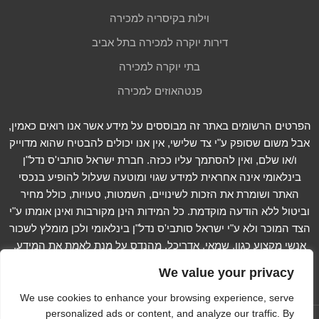
וילות בקיסריה למכירה
דירות יוקרה למכירה בתל אביב
בתי יוקרה למכירה
פנטהאוזים למכירה
הפרטים הרשומים באתר זה מבוססים על מידע אשר אנו רואים כאמין,
אבל משום שסופק ע"י צד שלישי, אין אנו יכולים להבטיח שהוא מדוייק
ו/או שלם, ואין להסתמך עליו ככזה. חברת ישראל סותבי'ס נדל"ן
בינלאומי אינה אחראית למידע שגוי ומוטעה שעלול להופיע בנכסי
האתר ושומרת את הזכות לשינויים, השמטות, טעויות, כולל מחיר
וביטול ללא הודעה מוקדמת. כל המידות הינן מקורבות ואינן אומתו ע"י
הצד המוכר ולא ע"י ישראל סותבי'ס נדל"ן בינלאומי ולכן מומלץ לשכור
אנשי מקצוע כגון, שמאי, אדריכל, מהנדס על מנת לאמת את המידע.
קרא עוד...
We value your privacy
We use cookies to enhance your browsing experience, serve
personalized ads or content, and analyze our traffic. By