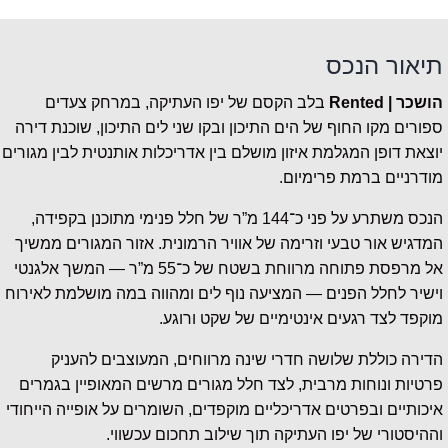
תיאור הנכס
הושכר | Rented
בלב הקסם של יפו העתיקה, במרחק צעדים
ספורים מקו החוף של הים התיכון ובקו שני לים התיכון, שוכנת דירה
יוצאת דופן המגלמת איזון מושלם בין אדריכלות אותנטית לבין מגורים
מודרניים ברמת פרימיום.
הנכס משתרע על פני כ־144 מ”ר של חלל פנימי מתוכנן בקפידה,
המדגיש אור טבעי וזרימה של אוויר הרמונית. אזור המגורים ממשיך
אל מרפסת פתוחה מרווחת בשטח של כ־55 מ”ר — המשך אלגנטי
וישיר לחלל הפנים — המציעה נוף לים ומהווה במה מושלמת לאירוח
מוקפד לצד רגעים אינטימיים של שקט ורוגע.
הדירה כוללת שלושה חדרי שינה מרווחים, המעוצבים להעניק
פרטיות ונוחות מרבית, לצד חלל מגורים מרשים המאופיין בגמרים
איכותיים ובפרטים אדריכליים מוקפדים, השומרים על אופייה הייחודי
וההיסטורי של יפו העתיקה תוך שילוב תחכום עכשווי.