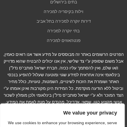
בתים בירושלים
וילות בקיסריה למכירה
דירות יוקרה למכירה בתל אביב
בתי יוקרה למכירה
פנטהאוזים למכירה
הפרטים הרשומים באתר זה מבוססים על מידע אשר אנו רואים כאמין,
אבל משום שסופק ע"י צד שלישי, אין אנו יכולים להבטיח שהוא מדוייק
ו/או שלם, ואין להסתמך עליו ככזה. חברת ישראל סותבי'ס נדל"ן
בינלאומי אינה אחראית למידע שגוי ומוטעה שעלול להופיע בנכסי
האתר ושומרת את הזכות לשינויים, השמטות, טעויות, כולל מחיר
וביטול ללא הודעה מוקדמת. כל המידות הינן מקורבות ואינן אומתו ע"י
הצד המוכר ולא ע"י ישראל סותבי'ס נדל"ן בינלאומי ולכן מומלץ לשכור
אנשי מקצוע כגון, שמאי, אדריכל, מהנדס על מנת לאמת את המידע.
קרא עוד...
We value your privacy
We use cookies to enhance your browsing experience, serve