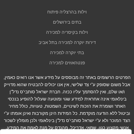
וילות בהרצליה פיתוח
בתים בירושלים
וילות בקיסריה למכירה
דירות יוקרה למכירה בתל אביב
בתי יוקרה למכירה
פנטהאוזים למכירה
הפרטים הרשומים באתר זה מבוססים על מידע אשר אנו רואים כאמין,
אבל משום שסופק ע"י צד שלישי, אין אנו יכולים להבטיח שהוא מדוייק
ו/או שלם, ואין להסתמך עליו ככזה. חברת ישראל סותבי'ס נדל"ן
בינלאומי אינה אחראית למידע שגוי ומוטעה שעלול להופיע בנכסי
האתר ושומרת את הזכות לשינויים, השמטות, טעויות, כולל מחיר
וביטול ללא הודעה מוקדמת. כל המידות הינן מקורבות ואינן אומתו ע"י
הצד המוכר ולא ע"י ישראל סותבי'ס נדל"ן בינלאומי ולכן מומלץ לשכור
אנשי מקצוע כגון, שמאי, אדריכל, מהנדס על מנת לאמת את המידע.