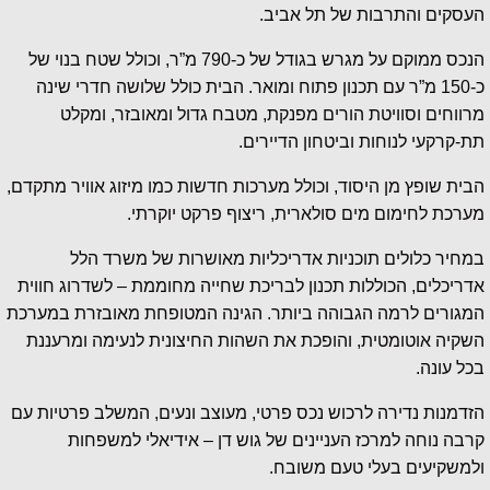
העסקים והתרבות של תל אביב.
הנכס ממוקם על מגרש בגודל של כ-790 מ”ר, וכולל שטח בנוי של
כ-150 מ”ר עם תכנון פתוח ומואר. הבית כולל שלושה חדרי שינה
מרווחים וסוויטת הורים מפנקת, מטבח גדול ומאובזר, ומקלט
תת-קרקעי לנוחות וביטחון הדיירים.
הבית שופץ מן היסוד, וכולל מערכות חדשות כמו מיזוג אוויר מתקדם,
מערכת לחימום מים סולארית, ריצוף פרקט יוקרתי.
במחיר כלולים תוכניות אדריכליות מאושרות של משרד הלל
אדריכלים, הכוללות תכנון לבריכת שחייה מחוממת – לשדרוג חווית
המגורים לרמה הגבוהה ביותר. הגינה המטופחת מאובזרת במערכת
השקיה אוטומטית, והופכת את השהות החיצונית לנעימה ומרעננת
בכל עונה.
הזדמנות נדירה לרכוש נכס פרטי, מעוצב ונעים, המשלב פרטיות עם
קרבה נוחה למרכז העניינים של גוש דן – אידיאלי למשפחות
ולמשקיעים בעלי טעם משובח.