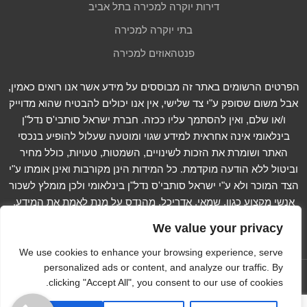
דירות יוקרה למכירה בתל אביב
בתי יוקרה למכירה
פנטהאוזים למכירה
הפרטים הרשומים באתר זה מבוססים על מידע אשר אנו רואים כאמין,
אבל משום שסופק ע"י צד שלישי, אין אנו יכולים להבטיח שהוא מדוייק
ו/או שלם, ואין להסתמך עליו ככזה. חברת ישראל סותבי'ס נדל"ן
בינלאומי אינה אחראית למידע שגוי ומוטעה שעלול להופיע בנכסי
האתר ושומרת את הזכות לשינויים, השמטות, טעויות, כולל מחיר
וביטול ללא הודעה מוקדמת. כל המידות הינן מקורבות ואינן אומתו ע"י
הצד המוכר ולא ע"י ישראל סותבי'ס נדל"ן בינלאומי ולכן מומלץ לשכור
אנשי מקצוע כגון, שמאי, אדריכל, מהנדס על מנת לאמת את המידע.
קרא עוד...
We value your privacy
We use cookies to enhance your browsing experience, serve
personalized ads or content, and analyze our traffic. By
עקוב אחרינו ב -
clicking "Accept All", you consent to our use of cookies.
Copyright © 2012-2023 Israel Sotheby's International