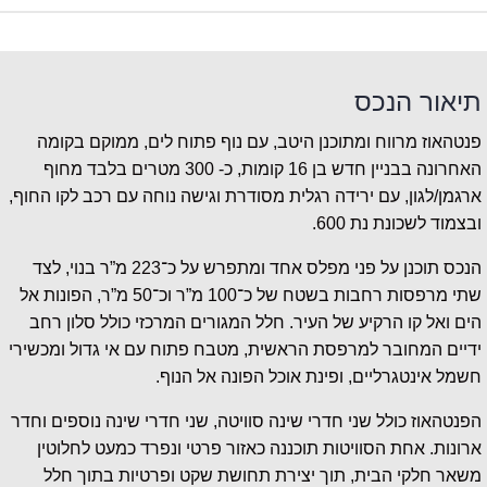
תיאור הנכס
פנטהאוז מרווח ומתוכנן היטב, עם נוף פתוח לים, ממוקם בקומה
האחרונה בבניין חדש בן 16 קומות, כ- 300 מטרים בלבד מחוף
ארגמן/לגון, עם ירידה רגלית מסודרת וגישה נוחה עם רכב לקו החוף,
ובצמוד לשכונת נת 600.
הנכס תוכנן על פני מפלס אחד ומתפרש על כ־223 מ”ר בנוי, לצד
שתי מרפסות רחבות בשטח של כ־100 מ”ר וכ־50 מ”ר, הפונות אל
הים ואל קו הרקיע של העיר. חלל המגורים המרכזי כולל סלון רחב
ידיים המחובר למרפסת הראשית, מטבח פתוח עם אי גדול ומכשירי
חשמל אינטגרליים, ופינת אוכל הפונה אל הנוף.
הפנטהאוז כולל שני חדרי שינה סוויטה, שני חדרי שינה נוספים וחדר
ארונות. אחת הסוויטות תוכננה כאזור פרטי ונפרד כמעט לחלוטין
משאר חלקי הבית, תוך יצירת תחושת שקט ופרטיות בתוך חלל