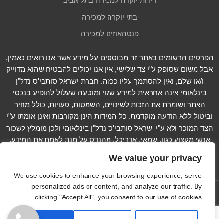
דירות יוקרה למכירה בתל אביב
בתי יוקרה למכירה
פנטהאוזים למכירה
הפרטים הרשומים באתר זה מבוססים על מידע אשר אנו רואים כאמין,
אבל משום שסופק ע"י צד שלישי, אין אנו יכולים להבטיח שהוא מדוייק
ו/או שלם, ואין להסתמך עליו ככזה. חברת ישראל סותבי'ס נדל"ן
בינלאומי אינה אחראית למידע שגוי ומוטעה שעלול להופיע בנכסי
האתר ושומרת את הזכות לשינויים, השמטות, טעויות, כולל מחיר
וביטול ללא הודעה מוקדמת. כל המידות הינן מקורבות ואינן אומתו ע"י
הצד המוכר ולא ע"י ישראל סותבי'ס נדל"ן בינלאומי ולכן מומלץ לשכור
אנשי מקצוע כגון, שמאי, אדריכל, מהנדס על מנת לאמת את המידע.
קרא עוד...
We value your privacy
We use cookies to enhance your browsing experience, serve
personalized ads or content, and analyze our traffic. By
עקוב אחרינו ב -
clicking "Accept All", you consent to our use of cookies.
Copyright © 2012-2023 Israel Sotheby's International