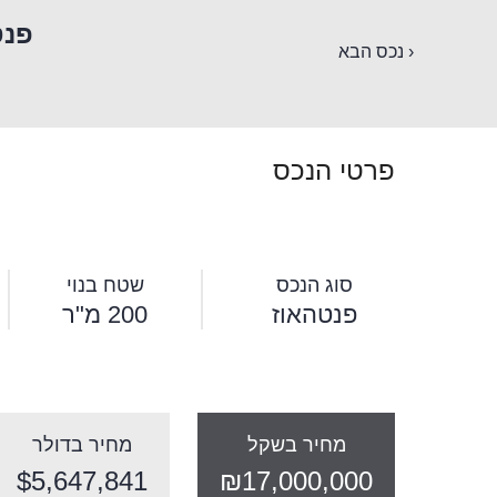
פנט
‹ נכס הבא
פרטי הנכס
סוג הנכס
שטח בנוי
פנטהאוז
200 מ"ר
מחיר בשקל
מחיר בדולר
$5,647,841
₪17,000,000