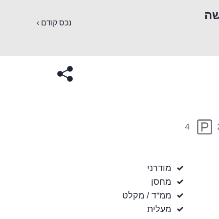
שה
נכס קודם ›
4
מודרני
מחסן
ממ"ד / מקלט
מעלית