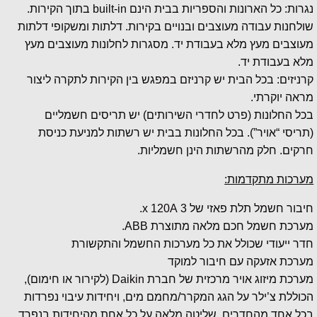
נגרות: כל הארונות והספריות בבית הינם built-in בתוך הקירות.
שולחנות עבודה מעוצבים ובנויים בקירות. דלתות ומשקופי דלתות
מעוצבים מעץ מלא בעבודת יד. מסגרות לחלונות מעוצבים מעץ
מלא בעבודת יד.
קרניזים: בכל הבית יש קרניזם במפגש בין הקירות לתקרה ליצור
מראה יוקרתי.
בכל החלונות (פרט לחדרי השירותים) יש תריסים חשמליים
(תריסי “אויר”). בכל החלונות בבית יש רשתות למניעת כניסת
חרקים. חלק מהרשתות הינן חשמליות.
מערכות מתקדמות:
חיבור חשמל תלת פאזי של 3 x 120A.
מערכת חשמל חכם מלאה מתוצרת ABB.
חדר ייעודי שכולל את כל מערכות החשמל והתקשורת
מערכת אזעקה עם חיבור למוקד
מערכת מיזוג אויר מרכזית של חברת Daikin (לקירור או חימום),
הכוללת צ’ילר על הגג המקרר/מחמם מים, ויחידות עיבוי נפרדות
בכל אחד מהחדרים. שליטה מלאה על כל אחת מהיחידות בנפרד.