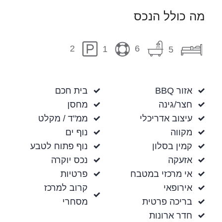
מה כולל הנכס
6
2
1
5
אזור BBQ
בית חכם
חצר/גינה
מחסן
עיצוב אדריכלי
ממ"ד / מקלט
מקווה
נוף ים
קמין בסלון
נוף פתוח לטבע
אזעקה
נכס יוקרה
אי מרכזי במטבח
פרטיות
אירופאי
קרוב למרכז
בריכה פרטית
מסחרי
חדר ארונות