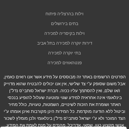
וילות בהרצליה פיתוח
בתים בירושלים
וילות בקיסריה למכירה
דירות יוקרה למכירה בתל אביב
בתי יוקרה למכירה
פנטהאוזים למכירה
הפרטים הרשומים באתר זה מבוססים על מידע אשר אנו רואים כאמין,
אבל משום שסופק ע"י צד שלישי, אין אנו יכולים להבטיח שהוא מדוייק
ו/או שלם, ואין להסתמך עליו ככזה. חברת ישראל סותבי'ס נדל"ן
בינלאומי אינה אחראית למידע שגוי ומוטעה שעלול להופיע בנכסי
האתר ושומרת את הזכות לשינויים, השמטות, טעויות, כולל מחיר
וביטול ללא הודעה מוקדמת. כל המידות הינן מקורבות ואינן אומתו ע"י
הצד המוכר ולא ע"י ישראל סותבי'ס נדל"ן בינלאומי ולכן מומלץ לשכור
אנשי מקצוע כגון, שמאי, אדריכל, מהנדס על מנת לאמת את המידע.