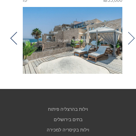
ביב
₪35,000
יפו
₪28,000
t
וילות בהרצליה פיתוח
בתים בירושלים
וילות בקיסריה למכירה