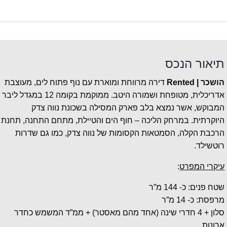
תיאור הנכס
הושכר | Rented
דירה מרווחת ומוארת עם נוף פתוח לים, מעוצבת
אדריכלית, מטופחת ושמורה היטב. ממוקמת בקומה 12 במגדל ליבר
המבוקש, אשר נמצא בלב פארק המסילה בשכונת נווה צדק
היוקרתית. במרחק הליכה – חוף הים והטיילת, מתחם התחנה, תחנת
הרכבת הקלה, הסמטאות הקסומות של נווה צדק, כמו גם שדרות
רוטשילד.
עיקרי המפרט
:
שטח פנים: כ- 144 מ”ר
מרפסת: כ- 14 מ”ר
סלון + 4 חדרי שינה (אחד מהם מאסטר) + ממ”ד המשמש כחדר
ארונות