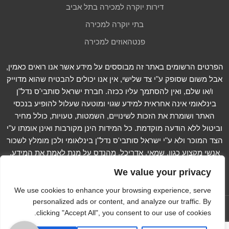
דירות יוקרה למכירה בתל אביב
בתי יוקרה למכירה
פנטהאוזים למכירה
הפרטים הרשומים באתר זה מבוססים על מידע אשר אנו רואים כאמין,
אבל משום שסופק ע"י צד שלישי, אין אנו יכולים להבטיח שהוא מדוייק
ו/או שלם, ואין להסתמך עליו ככזה. חברת ישראל סותבי'ס נדל"ן
בינלאומי אינה אחראית למידע שגוי ומוטעה שעלול להופיע בנכסי
האתר ושומרת את הזכות לשינויים, השמטות, טעויות, כולל מחיר
וביטול ללא הודעה מוקדמת. כל המידות הינן מקורבות ואינן אומתו ע"י
הצד המוכר ולא ע"י ישראל סותבי'ס נדל"ן בינלאומי ולכן מומלץ לשכור
אנשי מקצוע כגון, שמאי, אדריכל, מהנדס על מנת לאמת את המידע.
קרא עוד...
We value your privacy
We use cookies to enhance your browsing experience, serve
personalized ads or content, and analyze our traffic. By
עקוב אחרינו ב -
clicking "Accept All", you consent to our use of cookies.
Copyright © 2012-2023 Israel Sotheby's International