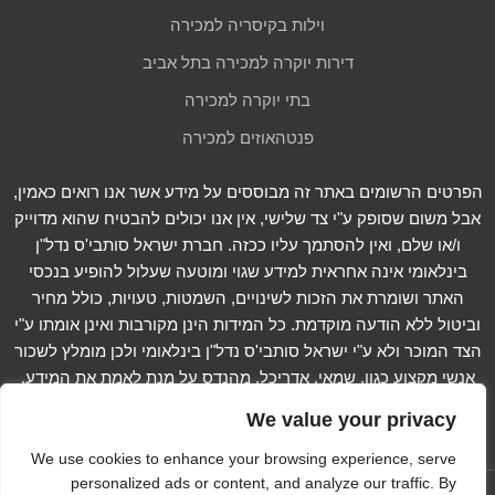
וילות בקיסריה למכירה
דירות יוקרה למכירה בתל אביב
בתי יוקרה למכירה
פנטהאוזים למכירה
הפרטים הרשומים באתר זה מבוססים על מידע אשר אנו רואים כאמין,
אבל משום שסופק ע"י צד שלישי, אין אנו יכולים להבטיח שהוא מדוייק
ו/או שלם, ואין להסתמך עליו ככזה. חברת ישראל סותבי'ס נדל"ן
בינלאומי אינה אחראית למידע שגוי ומוטעה שעלול להופיע בנכסי
האתר ושומרת את הזכות לשינויים, השמטות, טעויות, כולל מחיר
וביטול ללא הודעה מוקדמת. כל המידות הינן מקורבות ואינן אומתו ע"י
הצד המוכר ולא ע"י ישראל סותבי'ס נדל"ן בינלאומי ולכן מומלץ לשכור
אנשי מקצוע כגון, שמאי, אדריכל, מהנדס על מנת לאמת את המידע.
קרא עוד...
We value your privacy
We use cookies to enhance your browsing experience, serve
personalized ads or content, and analyze our traffic. By