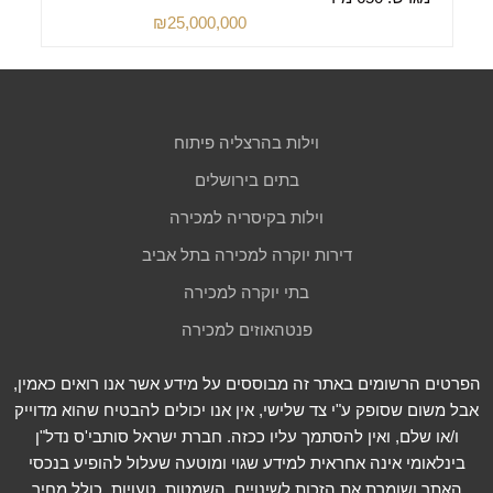
₪25,000,000
וילות בהרצליה פיתוח
בתים בירושלים
וילות בקיסריה למכירה
דירות יוקרה למכירה בתל אביב
בתי יוקרה למכירה
פנטהאוזים למכירה
הפרטים הרשומים באתר זה מבוססים על מידע אשר אנו רואים כאמין,
אבל משום שסופק ע"י צד שלישי, אין אנו יכולים להבטיח שהוא מדוייק
ו/או שלם, ואין להסתמך עליו ככזה. חברת ישראל סותבי'ס נדל"ן
בינלאומי אינה אחראית למידע שגוי ומוטעה שעלול להופיע בנכסי
האתר ושומרת את הזכות לשינויים, השמטות, טעויות, כולל מחיר