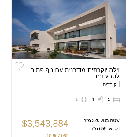
וילה יוקרתית מודרנית עם נוף פתוח
לטבע וים
קיסריה
1
4
5
שטח בנוי:
320 מ"ר
$3,543,884
מגרש:
655 מ"ר
₪10,667,092