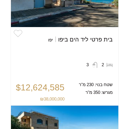
בית פרטי ליד הים ביפו
יפו
3
2
שטח בנוי:
230 מ"ר
$12,624,585
מגרש:
350 מ"ר
₪38,000,000