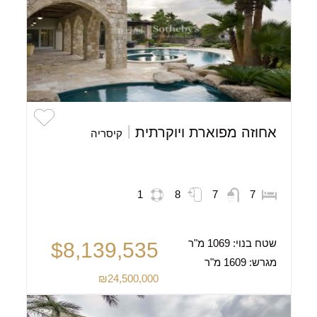
אחוזה מפוארת ויוקרתית
קיסריה
1
8
7
7
שטח בנוי:
1069 מ"ר
$8,139,535
מגרש:
1609 מ"ר
₪24,500,000