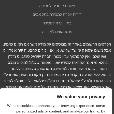
וילות בקיסריה למכירה
דירות יוקרה למכירה בתל אביב
בתי יוקרה למכירה
פנטהאוזים למכירה
הפרטים הרשומים באתר זה מבוססים על מידע אשר אנו רואים כאמין,
אבל משום שסופק ע"י צד שלישי, אין אנו יכולים להבטיח שהוא מדוייק
ו/או שלם, ואין להסתמך עליו ככזה. חברת ישראל סותבי'ס נדל"ן
בינלאומי אינה אחראית למידע שגוי ומוטעה שעלול להופיע בנכסי
האתר ושומרת את הזכות לשינויים, השמטות, טעויות, כולל מחיר
וביטול ללא הודעה מוקדמת. כל המידות הינן מקורבות ואינן אומתו ע"י
הצד המוכר ולא ע"י ישראל סותבי'ס נדל"ן בינלאומי ולכן מומלץ לשכור
אנשי מקצוע כגון, שמאי, אדריכל, מהנדס על מנת לאמת את המידע.
קרא עוד...
We value your privacy
We use cookies to enhance your browsing experience, serve
personalized ads or content, and analyze our traffic. By