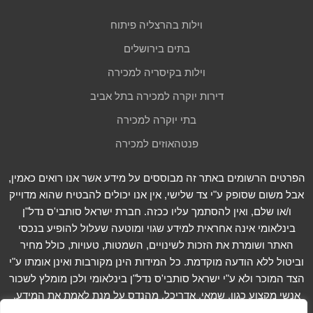
וילות בהרצליה פיתוח
בתים בירושלים
וילות בקיסריה למכירה
דירות יוקרה למכירה בתל אביב
בתי יוקרה למכירה
פנטהאוזים למכירה
הפרטים הרשומים באתר זה מבוססים על מידע אשר אנו רואים כאמין,
אבל משום שסופק ע"י צד שלישי, אין אנו יכולים להבטיח שהוא מדוייק
ו/או שלם, ואין להסתמך עליו ככזה. חברת ישראל סותבי'ס נדל"ן
בינלאומי אינה אחראית למידע שגוי ומוטעה שעלול להופיע בנכסי
האתר ושומרת את הזכות לשינויים, השמטות, טעויות, כולל מחיר
וביטול ללא הודעה מוקדמת. כל המידות הינן מקורבות ואינן אומתו ע"י
הצד המוכר ולא ע"י ישראל סותבי'ס נדל"ן בינלאומי ולכן מומלץ לשכור
אנשי מקצוע כגון, שמאי, אדריכל, מהנדס על מנת לאמת את המידע.