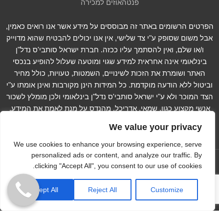
פנטהאוזים למכירה
הפרטים הרשומים באתר זה מבוססים על מידע אשר אנו רואים כאמין,
אבל משום שסופק ע"י צד שלישי, אין אנו יכולים להבטיח שהוא מדוייק
ו/או שלם, ואין להסתמך עליו ככזה. חברת ישראל סותבי'ס נדל"ן
בינלאומי אינה אחראית למידע שגוי ומוטעה שעלול להופיע בנכסי
האתר ושומרת את הזכות לשינויים, השמטות, טעויות, כולל מחיר
וביטול ללא הודעה מוקדמת. כל המידות הינן מקורבות ואינן אומתו ע"י
הצד המוכר ולא ע"י ישראל סותבי'ס נדל"ן בינלאומי ולכן מומלץ לשכור
אנשי מקצוע כגון, שמאי, אדריכל, מהנדס על מנת לאמת את המידע.
קרא עוד...
We value your privacy
We use cookies to enhance your browsing experience, serve
personalized ads or content, and analyze our traffic. By
עקוב אחרינו ב -
clicking "Accept All", you consent to our use of cookies.
Copyright © 2012-2023 Israel Sotheby's International
Accept All
Reject All
Customize
Realty. All Rights Reserved
הצהרת נגישות
Extra Digital