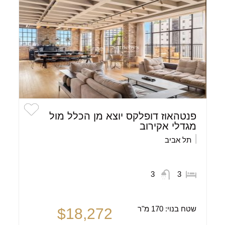
פנטהאוז דופלקס יוצא מן הכלל מול
מגדלי אקירוב
תל אביב
3
3
שטח בנוי:
170 מ"ר
$18,272