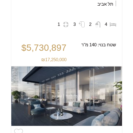
תל אביב
1
3
2
4
שטח בנוי:
140 מ"ר
$5,730,897
₪17,250,000