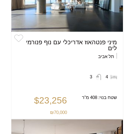
מיני פנטהאוז אדריכלי עם נוף פנורמי
לים
תל אביב
3
4
שטח בנוי:
408 מ"ר
$23,256
₪70,000