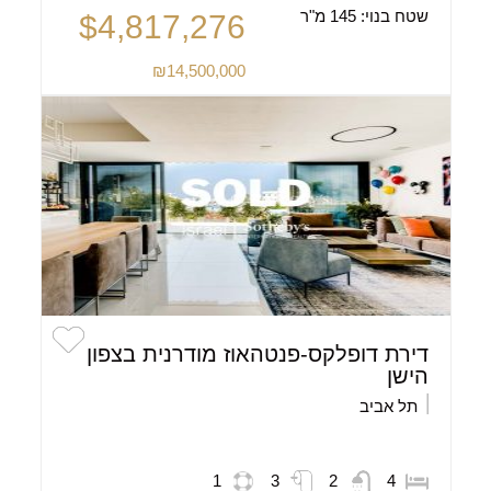
שטח בנוי:
145 מ"ר
$4,817,276
₪14,500,000
דירת דופלקס-פנטהאוז מודרנית בצפון
הישן
תל אביב
1
3
2
4