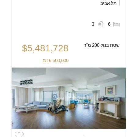
תל אביב
3
6
שטח בנוי:
290 מ"ר
$5,481,728
₪16,500,000