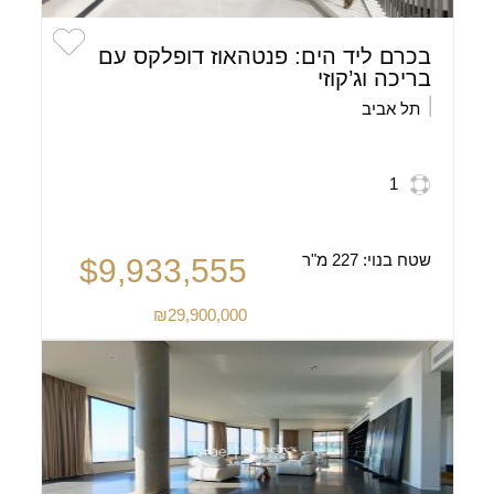
בכרם ליד הים: פנטהאוז דופלקס עם
בריכה וג’קוזי
תל אביב
1
שטח בנוי:
227 מ"ר
$9,933,555
₪29,900,000