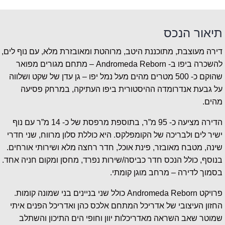
תיאור הנכס
דירה מעוצבת, מתוכננת היטב, מרוהטת ומאובזרת מלא, עם נוף לים,
להשכרה ביפו ב- Andromeda Reborn – מתחם מגורים מפואר
שהוקם כ- 500 מטרים מהים מעל נמל יפו – גן עדן של שקט ושלווה
על גבעת אנדרומדה ההיסטורית ביפו העתיקה, במרחק פסיעה
מהים.
הדירה מציעה כ- 95 מ”ר, בתוספת מרפסת של כ- 14 מ”ר עם נוף
ישיר לים ולבריכה של הקומפלקס. היא כוללת סלון מרווח, שני חדרי
שינה, מטבח מאובזר, פינת אוכל, חדר רחצה מלא ושירותי אורחים.
בנוסף, כולל הנכס חדר כביסה/שירות נפרד, מחסן ומקום חניה אחד.
בסמוך לדירה – מרחב מוגן קומתי.
פרויקט Andromeda Reborn כולל שני בניינים בני שמונה קומות.
החזון העיצובי של אדריכל המתחם אלכס כהן ואדריכל הפנים איתי
שמוטר שאב השראה מאדריכלות יוון וחופי הים התיכון והשתלב